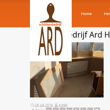
Home
Het
Schildersbedrijf Ard H
28 juli 2016
schild