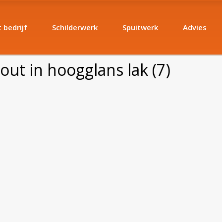
 bedrijf
Schilderwerk
Spuitwerk
Advies
out in hoogglans lak (7)