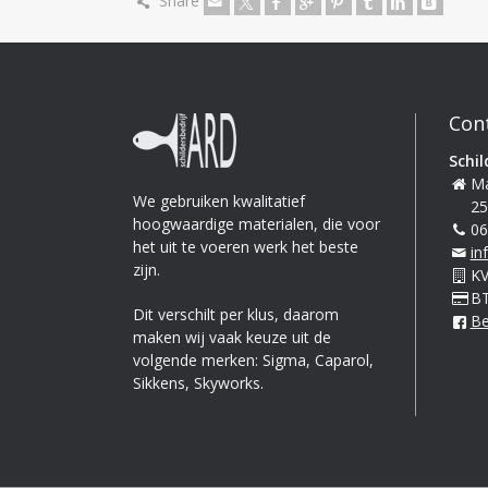
Share
Con
Schil
Ma
We gebruiken kwalitatief
25
hoogwaardige materialen, die voor
06
het uit te voeren werk het beste
in
zijn.
KV
BT
Dit verschilt per klus, daarom
Be
maken wij vaak keuze uit de
volgende merken: Sigma, Caparol,
Sikkens, Skyworks.