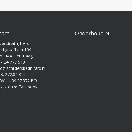
tact
Onderhoud NL
dersbedrijf Ard
rkgraaflaan 164
53 MA Den Haag
 - 24 777 513
fo@schildersbedrijfard.nl
K: 272.84.816
W: 1454.27.572.BO1
kijk onze Facebook