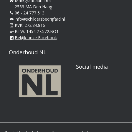
Markgraaflaan 164
2553 MA Den Haag
06 - 24 777 513
info@schildersbedrijfard.nl
KVK: 272.84.816
BTW: 1454.27.572.BO1
Bekijk onze Facebook
Onderhoud NL
Social media