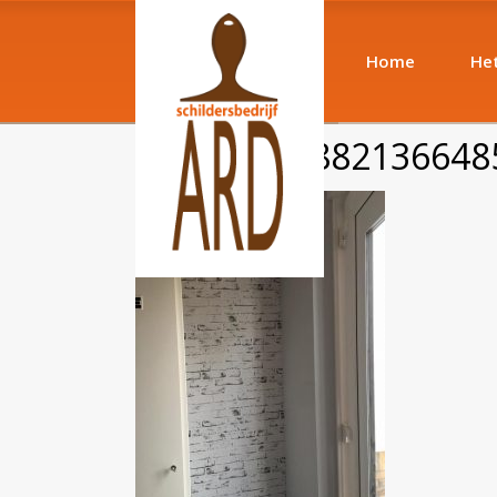
Home
Het
13133108_882136648