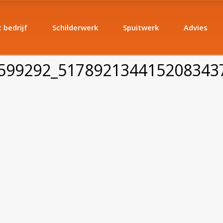
 bedrijf
Schilderwerk
Spuitwerk
Advies
599292_517892134415208343