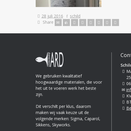
28 juli 2016
schild
Share
Con
Schil
Ma
We gebruiken kwalitatief
25
hoogwaardige materialen, die voor
06
het uit te voeren werk het beste
in
zijn.
KV
BT
Dit verschilt per klus, daarom
Be
maken wij vaak keuze uit de
volgende merken: Sigma, Caparol,
Sikkens, Skyworks.