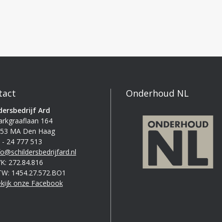
tact
Onderhoud NL
dersbedrijf Ard
rkgraaflaan 164
53 MA Den Haag
 - 24 777 513
fo@schildersbedrijfard.nl
K: 272.84.816
W: 1454.27.572.BO1
kijk onze Facebook