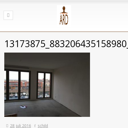
13173875_883206435158980
28 juli 2016
schild