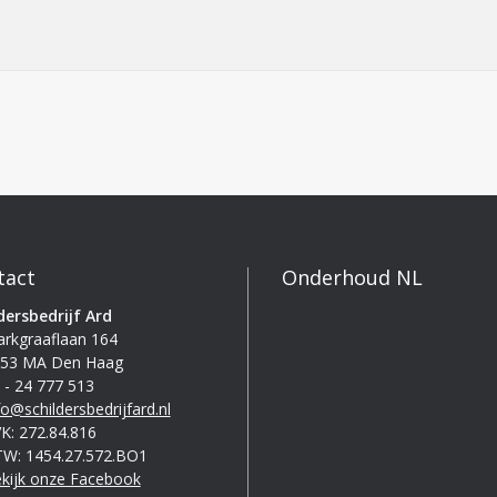
tact
Onderhoud NL
dersbedrijf Ard
rkgraaflaan 164
53 MA Den Haag
 - 24 777 513
fo@schildersbedrijfard.nl
K: 272.84.816
W: 1454.27.572.BO1
kijk onze Facebook