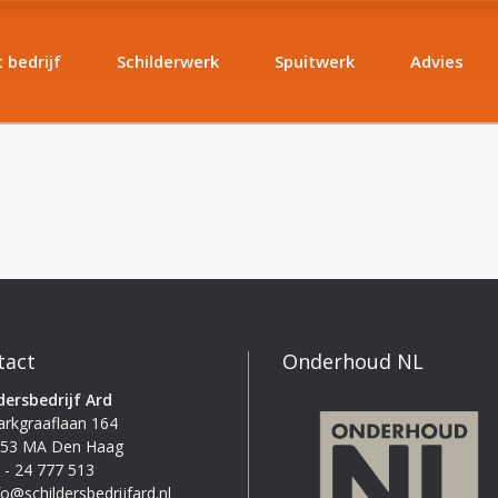
 bedrijf
Schilderwerk
Spuitwerk
Advies
tact
Onderhoud NL
dersbedrijf Ard
rkgraaflaan 164
53 MA Den Haag
 - 24 777 513
fo@schildersbedrijfard.nl