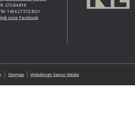
K: 272.84.816
W: 1454.27.572.BO1
kijk onze Facebook
.
Sitemap
Webdesign Vanoo Media