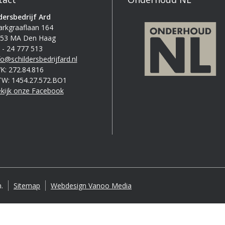
dersbedrijf Ard
rkgraaflaan 164
53 MA Den Haag
 - 24 777 513
fo@schildersbedrijfard.nl
K: 272.84.816
W: 1454.27.572.BO1
kijk onze Facebook
.
Sitemap
Webdesign Vanoo Media