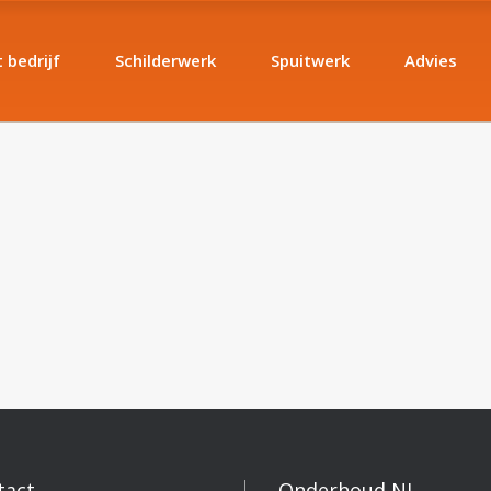
 bedrijf
Schilderwerk
Spuitwerk
Advies
tact
Onderhoud NL