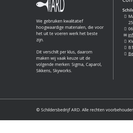
Schil
Ma
We gebruiken kwalitatief
25
hoogwaardige materialen, die voor
06
het uit te voeren werk het beste
in
zijn.
KV
BT
Dit verschilt per klus, daarom
Be
maken wij vaak keuze uit de
volgende merken: Sigma, Caparol,
Sikkens, Skyworks.
© Schildersbedrijf ARD. Alle rechten voorbehouden