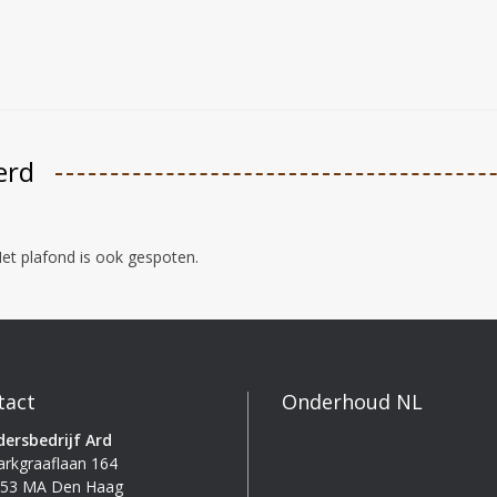
erd
Het plafond is ook gespoten.
tact
Onderhoud NL
dersbedrijf Ard
rkgraaflaan 164
53 MA Den Haag