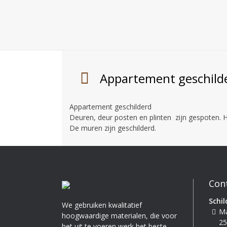
Appartement geschild
Appartement geschilderd
Deuren, deur posten en plinten zijn gespoten. 
De muren zijn geschilderd.
Con
Schil
We gebruiken kwalitatief
Ma
hoogwaardige materialen, die voor
25
het uit te voeren werk het beste