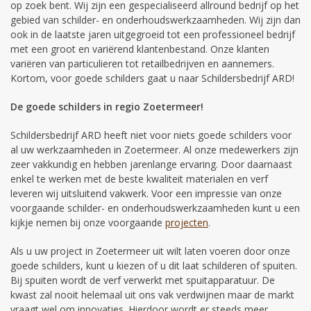
op zoek bent. Wij zijn een gespecialiseerd allround bedrijf op het
gebied van schilder- en onderhoudswerkzaamheden. Wij zijn dan
ook in de laatste jaren uitgegroeid tot een professioneel bedrijf
met een groot en variërend klantenbestand. Onze klanten
variëren van particulieren tot retailbedrijven en aannemers.
Kortom, voor goede schilders gaat u naar Schildersbedrijf ARD!
De goede schilders in regio Zoetermeer!
Schildersbedrijf ARD heeft niet voor niets goede schilders voor
al uw werkzaamheden in Zoetermeer. Al onze medewerkers zijn
zeer vakkundig en hebben jarenlange ervaring. Door daarnaast
enkel te werken met de beste kwaliteit materialen en verf
leveren wij uitsluitend vakwerk. Voor een impressie van onze
voorgaande schilder- en onderhoudswerkzaamheden kunt u een
kijkje nemen bij onze voorgaande
projecten
.
Als u uw project in Zoetermeer uit wilt laten voeren door onze
goede schilders, kunt u kiezen of u dit laat schilderen of spuiten.
Bij spuiten wordt de verf verwerkt met spuitapparatuur. De
kwast zal nooit helemaal uit ons vak verdwijnen maar de markt
vraagt wel om innovaties. Hierdoor wordt er steeds meer