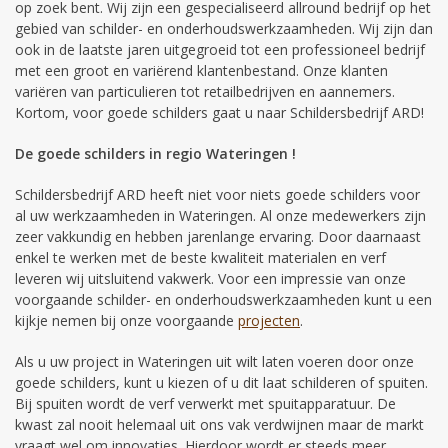
op zoek bent. Wij zijn een gespecialiseerd allround bedrijf op het
gebied van schilder- en onderhoudswerkzaamheden. Wij zijn dan
ook in de laatste jaren uitgegroeid tot een professioneel bedrijf
met een groot en variërend klantenbestand. Onze klanten
variëren van particulieren tot retailbedrijven en aannemers.
Kortom, voor goede schilders gaat u naar Schildersbedrijf ARD!
De goede schilders in regio Wateringen !
Schildersbedrijf ARD heeft niet voor niets goede schilders voor
al uw werkzaamheden in Wateringen. Al onze medewerkers zijn
zeer vakkundig en hebben jarenlange ervaring. Door daarnaast
enkel te werken met de beste kwaliteit materialen en verf
leveren wij uitsluitend vakwerk. Voor een impressie van onze
voorgaande schilder- en onderhoudswerkzaamheden kunt u een
kijkje nemen bij onze voorgaande
projecten
.
Als u uw project in Wateringen uit wilt laten voeren door onze
goede schilders, kunt u kiezen of u dit laat schilderen of spuiten.
Bij spuiten wordt de verf verwerkt met spuitapparatuur. De
kwast zal nooit helemaal uit ons vak verdwijnen maar de markt
vraagt wel om innovaties. Hierdoor wordt er steeds meer